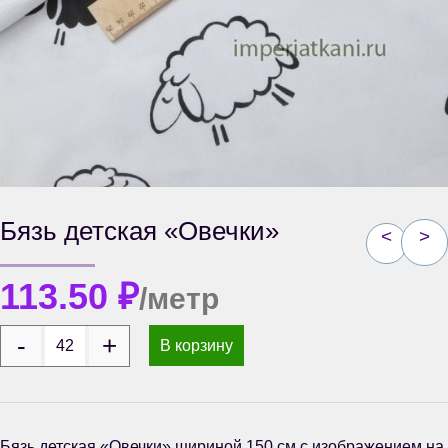
Бязь детская «Овечки»
<
>
113.50
₽
/метр
В корзину
Бязь детская «Овечки» шириной 150 см с изображением на