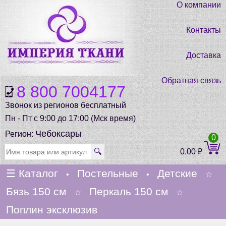
О компании
Контакты
Доставка
Обратная связь
8 800 7004177
Звонок из регионов бесплатный
Пн - Пт с 9:00 до 17:00 (Мск время)
Чебоксары
Регион:
0
🔍
0.00
₽
☰
Каталог
Постельные
Детские
•
•
☆
Бязь 150 см
Перкаль 150 см
☆
☆
Поплин эксклюзив