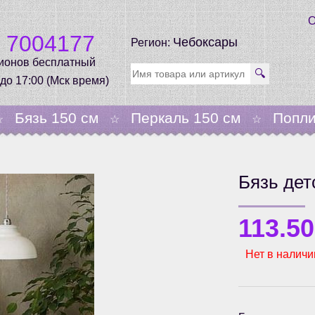
О
0 7004177
Чебоксары
Регион:
гионов бесплатный
🔍
 до 17:00 (Мск время)
Бязь 150 см
Перкаль 150 см
Попли
☆
☆
☆
Бязь дет
113.5
Нет в наличи