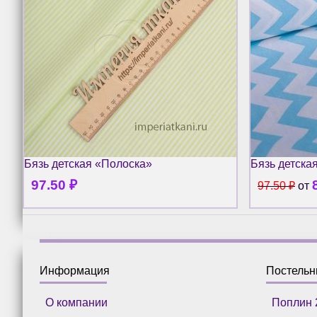
Бязь детская «Полоска»
Бязь детска
97.50
₽
97.50
₽
от
Информация
Постель
О компании
Поплин 