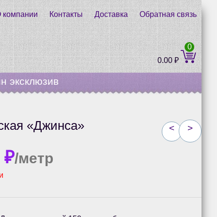
 компании
Контакты
Доставка
Обратная связь
0
0.00
₽
н эксклюзив
ская «Джинса»
<
>
0
₽
/метр
и