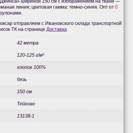
«Джинса» шириной 150 см с изображением на ткани —
оманая линия; цветовая гамма: темно-синяя. Опт от
0
 рулонами.
оксар отправляем с Ивановского склада транспортной
исок ТК на странице
Доставка
42 метра
120-125 г/м²
хлопок 100%
бязь
150 см
Тейково
13138-1