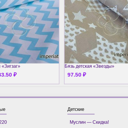
я «Зигзаг»
Бязь детская «Звезды»
83.50
₽
97.50
₽
ные
Детские
220
Муслин — Скидка!