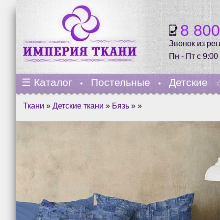
8 80
Звонок из ре
Пн - Пт с 9:00
☰
Каталог
Постельные
Детские
•
•
Ткани
»
Детские ткани
»
Бязь
» »